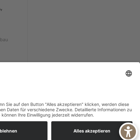
,
sbau
äge »
IMPRESSUM
DATENSCHUTZ
AGB
DOWNLOADS