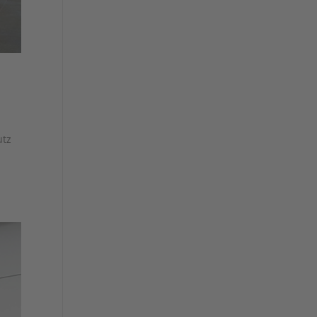
utz
d