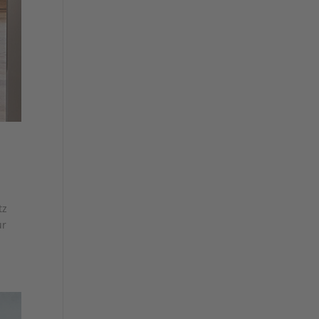
tz
ür