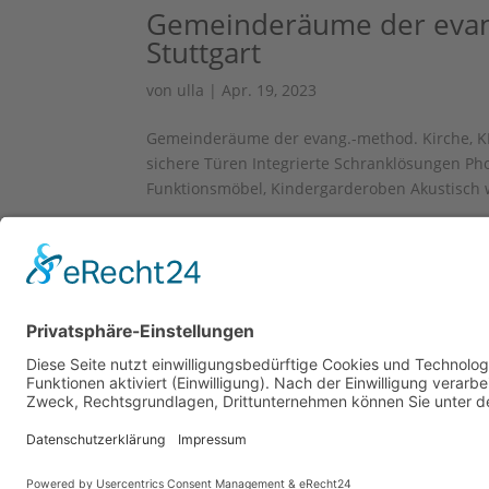
Gemeinderäume der evange
Stuttgart
von
ulla
|
Apr. 19, 2023
Gemeinderäume der evang.-method. Kirche, K
sichere Türen Integrierte Schranklösungen
Funktionsmöbel, Kindergarderoben Akustisch 
2025
© BINSCH GMBH