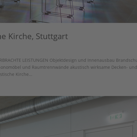
e Kirche, Stuttgart
rt ERBRACHTE LEISTUNGEN Objektdesign und Innenausbau Brandsch
 Phonomöbel und Raumtrennwände akustisch wirksame Decken- un
ische Kirche...