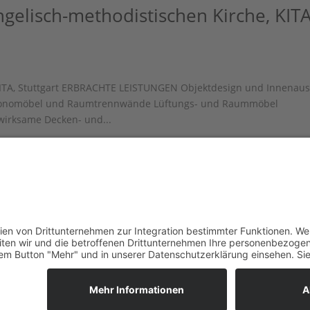
lisch-methodistischen Kirche, KITA
ITA, Stuttgart ERBRACHTE LEISTUNGEN Objektdesign und Innenau
 Phonomöbel und Raumtrennwände Lüftungs- und Raummöbel
wirksame Decken- und...
Nächste Eintr
KONTAKT