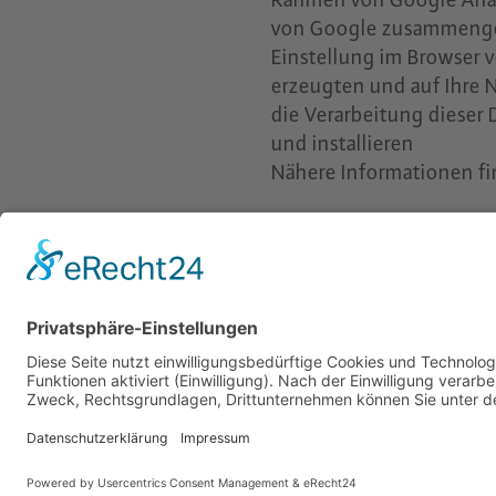
von Google zusammengef
Einstellung im Browser 
erzeugten und auf Ihre 
die Verarbeitung dieser
und installieren
Nähere Informationen fi
2025
© BINSCH GMBH