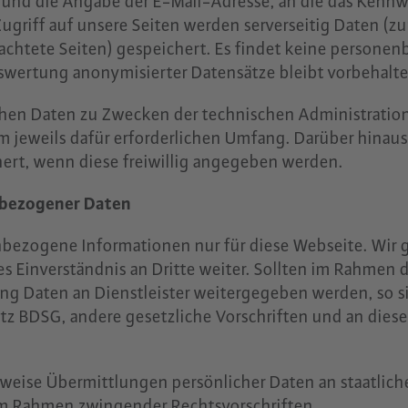
nd die Angabe der E-Mail-Adresse, an die das Kennwo
griff auf unsere Seiten werden serverseitig Daten (zu
achtete Seiten) gespeichert. Es findet keine person
Auswertung anonymisierter Datensätze bleibt vorbehalt
chen Daten zu Zwecken der technischen Administratio
 jeweils dafür erforderlichen Umfang. Darüber hinau
ert, wenn diese freiwillig angegeben werden.
nbezogener Daten
bezogene Informationen nur für diese Webseite. Wir 
s Einverständnis an Dritte weiter. Sollten im Rahmen 
ng Daten an Dienstleister weitergegeben werden, so si
 BDSG, andere gesetzliche Vorschriften und an diese 
eise Übermittlungen persönlicher Daten an staatlich
im Rahmen zwingender Rechtsvorschriften.