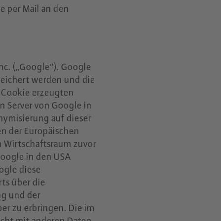
 per Mail an den
nc. („Google“). Google
peichert werden und die
n Cookie erzeugten
n Server von Google in
nymisierung auf dieser
en der Europäischen
 Wirtschaftsraum zuvor
 Google in den USA
ogle diese
ts über die
ng und der
r zu erbringen. Die im
icht mit anderen Daten