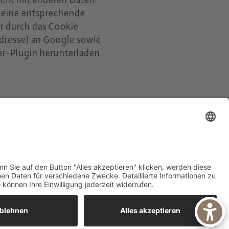
 eine entsprechende
er durch das Cookie
Adresse) an Google sowie
er-Plugin herunterladen
IMPRESSUM
DATENSCHUTZ
AGB
DOWNLOADS